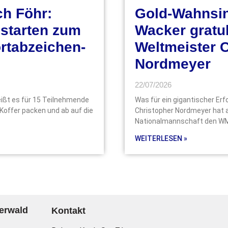
ch Föhr:
Gold-Wahnsin
 starten zum
Wacker gratul
rtabzeichen-
Weltmeister 
Nordmeyer
22/07/2026
eißt es für 15 Teilnehmende
Was für ein gigantischer Erfo
 Koffer packen und ab auf die
Christopher Nordmeyer hat a
Nationalmannschaft den WM-
WEITERLESEN »
erwald
Kontakt