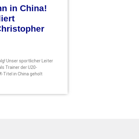
n in China!
iert
Christopher
lg! Unser sportlicher Leiter
ls Trainer der U20-
Titel in China geholt