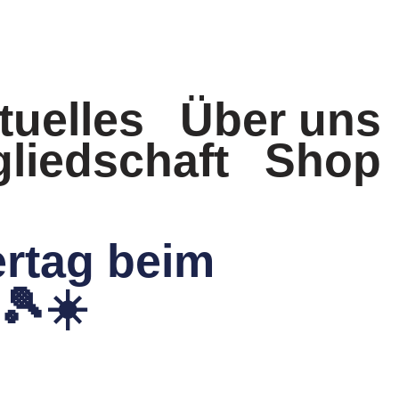
tuelles
Über uns
gliedschaft
Shop
ertag beim
🎾☀️