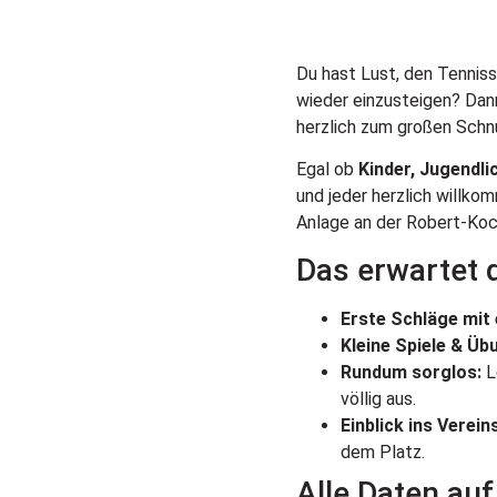
Du hast Lust, den Tenniss
wieder einzusteigen? Dann
herzlich zum großen Schn
Egal ob
Kinder, Jugendl
und jeder herzlich willk
Anlage an der Robert-Koc
Das erwartet d
Erste Schläge mit 
Kleine Spiele & Üb
Rundum sorglos:
L
völlig aus.
Einblick ins Verein
dem Platz.
Alle Daten auf