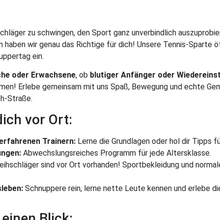
chläger zu schwingen, den Sport ganz unverbindlich auszuprobie
 haben wir genau das Richtige für dich! Unsere Tennis-Sparte öf
uppertag ein.
iche oder Erwachsene
, ob
blutiger Anfänger oder Wiedereins
ommen! Erlebe gemeinsam mit uns Spaß, Bewegung und echte Gem
h-Straße.
ich vor Ort:
erfahrenen Trainern:
Lerne die Grundlagen oder hol dir Tipps für
ungen:
Abwechslungsreiches Programm für jede Altersklasse.
eihschläger sind vor Ort vorhanden! Sportbekleidung und normal
sleben:
Schnuppere rein, lerne nette Leute kennen und erlebe d
 einen Blick: